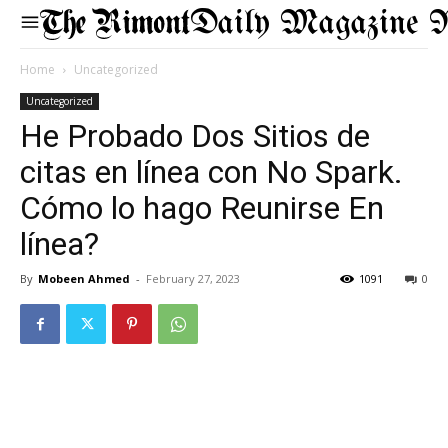
Daily Magazine 
Home
Uncategorized
Uncategorized
He Probado Dos Sitios de
citas en línea con No Spark.
Cómo lo hago Reunirse En
línea?
By
Mobeen Ahmed
-
February 27, 2023
1091
0